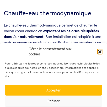
Chauffe-eau thermodynamique
Le chauffe-eau thermodynamique permet de chauffer le
ballon d’eau chaude en
exploitant les calories récupérées
dans l’air naturellement
. Son installation est adaptée à une
maison neuve ou en rénovation. 8m² sont nécessaires pour
un fonctionnement classique. En dessous, il faut prévoir de
Gérer le consentement aux
gainer la prise d’air neuf
et le
refoulement
.
cookies
Pour offrir les meilleures expériences, nous utilisons des technologies telles
que les cookies pour stocker et/ou accéder aux informations des appareils
Ventilation VMC
ainsi qu'enregistrer le comportement de navigation ou les ID uniques sur ce
site.
La
ventilation double flux
permet notamment de
préchauffer l’air neuf avant qu’il entre dans la pièce. Cette
Accepter
solution permet de ventiler les locaux sans perdre les
calories du chauffage du bâtiment.
Refuser