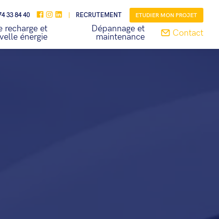
74 33 84 40
RECRUTEMENT
ETUDIER MON PROJET
 recharge et
Dépannage et
Contact
velle énergie
maintenance