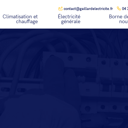
contact@gaillardelectricite.fr
04 
Climatisation et
Électricité
Borne de
chauffage
générale
nou