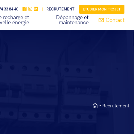
74 33 84 40
RECRUTEMENT
ETUDIER MON PROJET
 recharge et
Dépannage et
Contact
velle énergie
maintenance
Recrutement