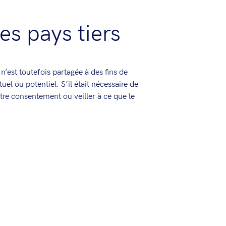
les pays tiers
est toutefois partagée à des fins de
el ou potentiel. S’il était nécessaire de
re consentement ou veiller à ce que le
ires, tout en tenant compte de nos finalités