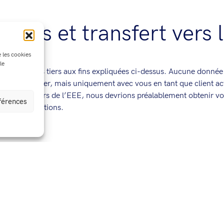
tiers et transfert vers 
e les cookies
le
s avec des tiers aux fins expliquées ci-dessus. Aucune donnée n’
que particulier, mais uniquement avec vous en tant que client actu
ays en dehors de l’EEE, nous devrions préalablement obtenir vot
éférences
autres dispositions.
t des éléments personnels qui soient précis, pertinents et nécessa