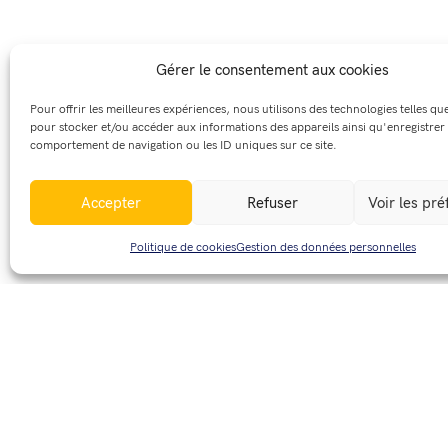
Partage avec des 
Gérer le consentement aux cookies
Pour offrir les meilleures expériences, nous utilisons des technologies telles qu
pour stocker et/ou accéder aux informations des appareils ainsi qu'enregistrer 
Nous pouvons partager des données personnelle
comportement de navigation ou les ID uniques sur ce site.
marketing direct en relation avec vous en tant 
transférer vos données personnelles dans un p
Accepter
Refuser
Voir les pr
transfert soit légal et sécuritaire en prenant d’
Politique de cookies
Gestion des données personnelles
Vos droits
Il est de notre obligation de traiter uniquemen