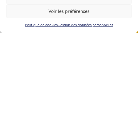
En remplissant ce formulaire, j’accepte que les informations
Voir les préférences
saisies soient utilisées par l’entreprise pour me contacter.
Consulter notre politique de gestion des données
Politique de cookies
Gestion des données personnelles
ETUDIER MON PROJET
personnelles
ENVOYER